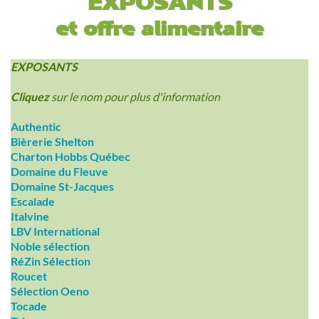
EXPOSANTS
et offre alimentaire
EXPOSANTS
Cliquez
sur le nom pour plus d'information
Authentic
Bièrerie Shelton
Charton Hobbs Québec
Domaine du Fleuve
Domaine St-Jacques
Escalade
Italvine
LBV International
Noble sélection
RéZin Sélection
Roucet
Sélection Oeno
Tocade