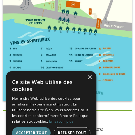
×
Ce site Web utilise des
cookies
Notre site Web utilise des cookies pour
améliorer l'expérience utilisateur. En
utilisant notre site Web, vous acceptez tous
les cookies conformément à notre Politique
relative aux cookies.
En savoir plus
S'ABONNER à l'Infolettre
ACCEPTER TOUT
REFUSER TOUT