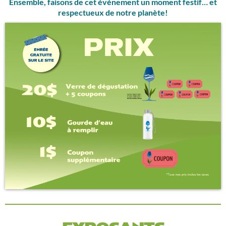
Ensemble, faisons de cet événement un moment festif… et
respectueux de notre planète!