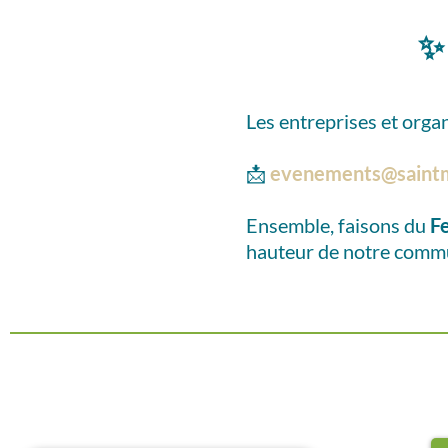
Les entreprises et org
📩
evenements@saintm
Ensemble, faisons du
F
hauteur de notre comm