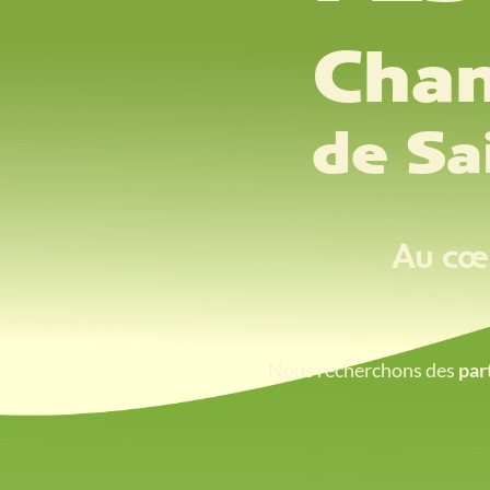
Cham
de Sa
Au cœu
Nous recherchons des
par