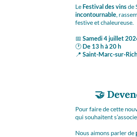
Le
Festival des vins
de 
incontournable
, rasse
festive et chaleureuse.
📅
Samedi 4 juillet 20
🕐
De 13 h à 20 h
📍
Saint-Marc-sur-Rich
🤝
Devene
Pour faire de cette nou
qui souhaitent s’associ
Nous aimons parler de